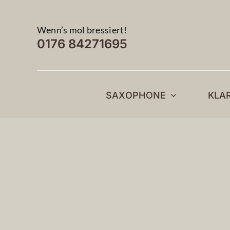
Zum
Inhalt
Wenn’s mol bressiert!
springen
0176 84271695
SAXOPHONE
KLA