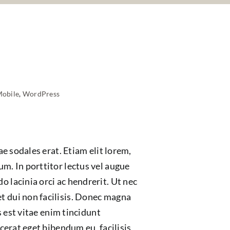
obile
,
WordPress
e sodales erat. Etiam elit lorem,
psum. In porttitor lectus vel augue
 lacinia orci ac hendrerit. Ut nec
t dui non facilisis. Donec magna
s est vitae enim tincidunt
cerat eget bibendum eu, facilisis