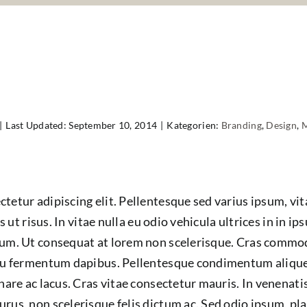
|
Last Updated: September 10, 2014
|
Kategorien:
Branding
,
Design
,
M
tetur adipiscing elit. Pellentesque sed varius ipsum, vita
as ut risus. In vitae nulla eu odio vehicula ultrices in in i
dum. Ut consequat at lorem non scelerisque. Cras commodo
 eu fermentum dapibus. Pellentesque condimentum alique
nare ac lacus. Cras vitae consectetur mauris. In venenati
rus, non scelerisque felis dictum ac. Sed odio ipsum, pla