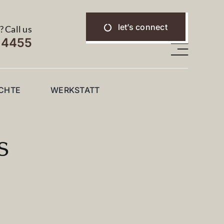
let’s connect
 Call us
3 4455
CHTE
WERKSTATT
s