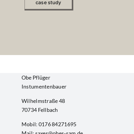
case study
Obe Pflüger
Instumentenbauer
Wilhelmstraße 48
70734 Fellbach
Mobil: 0176 84271695
Mail: saxes@obes-sam.de