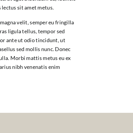
s lectus sit amet metus.
magna velit, semper eu fringilla
as ligula tellus, tempor sed
r ante ut odio tincidunt, ut
Phasellus sed mollis nunc. Donec
 nulla. Morbi mattis metus eu ex
 varius nibh venenatis enim