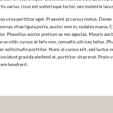
rtis varius, risus est scelerisque tortor, nec molestie lacu
mpus urna porttitor eget. Praesent at cursus metus. Donec 
cenas vitae ligula porta, auctor sem in, sodales massa. Cr
r. Phasellus auctor pretium ex nec egestas. Mauris aucto
rus nibh, cursus at felis non, convallis ultrices tellus. 
tor sollicitudin porttitor. Nunc ut cursus elit, sed luctus
 tincidunt gravida eleifend at, porttitor vitae erat. Proin
rem hendrerit.