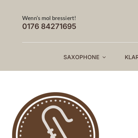
Zum
Inhalt
Wenn’s mol bressiert!
springen
0176 84271695
SAXOPHONE
KLA