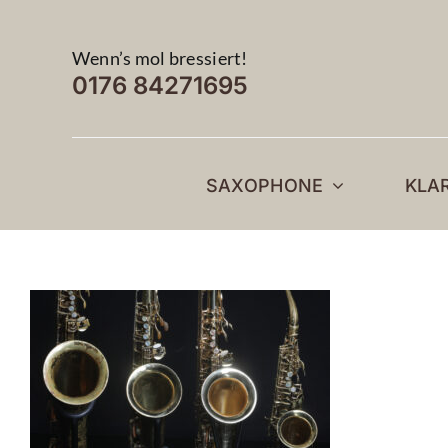
Zum
Inhalt
Wenn’s mol bressiert!
springen
0176 84271695
SAXOPHONE
KLA